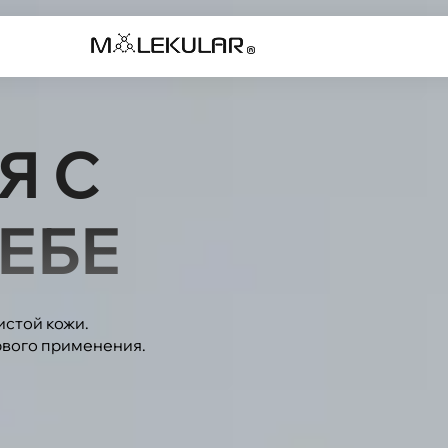
Я С
ЕБЕ
истой кожи.
рвого применения.