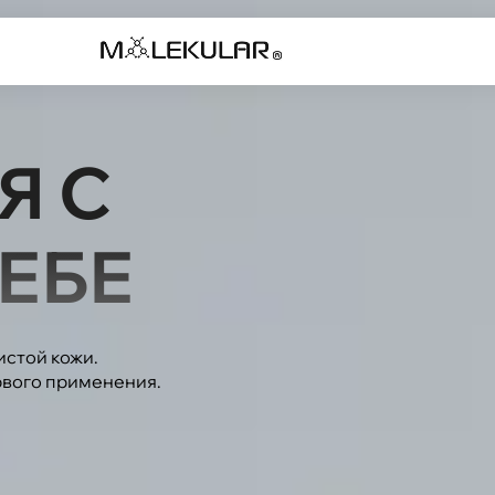
Я С
ЕБЕ
истой кожи.
рвого применения.